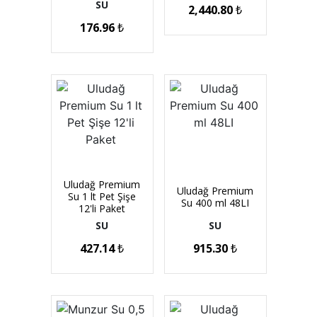
SU
2,440.80
₺
176.96
₺
Uludağ Premium
Uludağ Premium
Su 1 lt Pet Şişe
Su 400 ml 48LI
12'li Paket
SU
SU
427.14
₺
915.30
₺