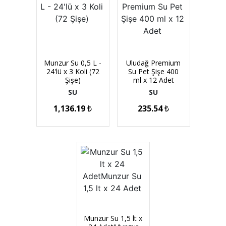
Munzur Su 0,5 L -
Uludağ Premium
24'lü x 3 Koli (72
Su Pet Şişe 400
Şişe)
ml x 12 Adet
SU
SU
1,136.19
₺
235.54
₺
Munzur Su 1,5 lt x