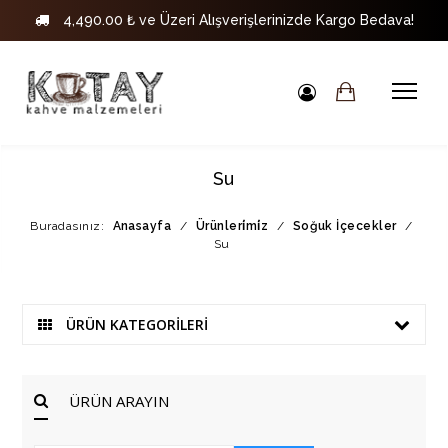
4,490.00 ₺ ve Üzeri Alışverişlerinizde Kargo Bedava!
Su
Buradasınız:
Anasayfa
/
Ürünleri̇mi̇z
/
Soğuk İçecekler
/
Su
ÜRÜN KATEGORİLERİ
ÜRÜN ARAYIN