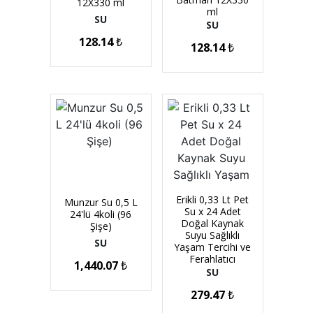
12X330 ml
ml
SU
SU
128.14
₺
128.14
₺
Erikli 0,33 Lt Pet
Munzur Su 0,5 L
Su x 24 Adet
24'lü 4koli (96
Doğal Kaynak
Şişe)
Suyu Sağlıklı
SU
Yaşam Tercihi ve
Ferahlatıcı
1,440.07
₺
SU
279.47
₺