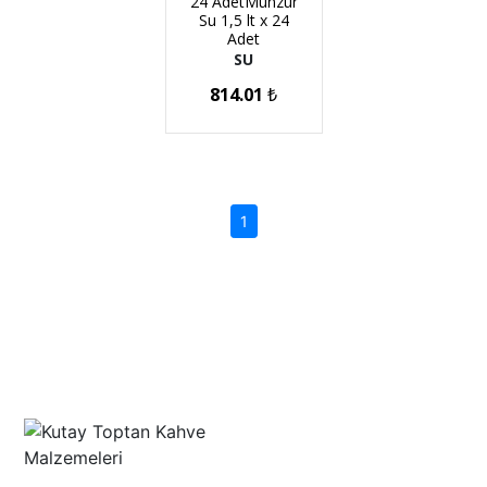
24 AdetMunzur
Su 1,5 lt x 24
Adet
SU
814.01
₺
(current)
1