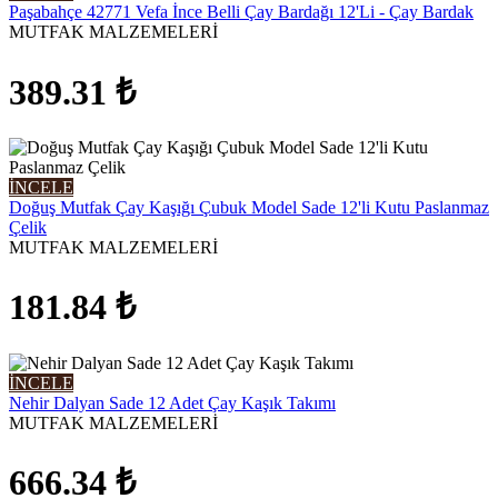
Paşabahçe 42771 Vefa İnce Belli Çay Bardağı 12'Li - Çay Bardak
MUTFAK MALZEMELERİ
389.31
₺
İNCELE
Doğuş Mutfak Çay Kaşığı Çubuk Model Sade 12'li Kutu Paslanmaz
Çelik
MUTFAK MALZEMELERİ
181.84
₺
İNCELE
Nehir Dalyan Sade 12 Adet Çay Kaşık Takımı
MUTFAK MALZEMELERİ
666.34
₺