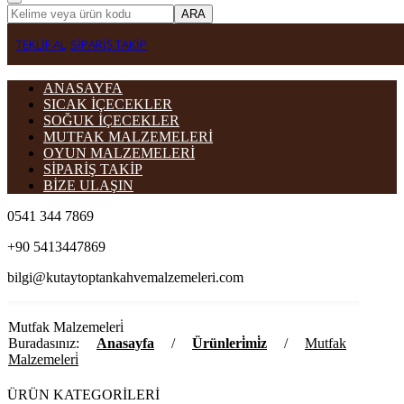
ARA
TEKLİF AL
SİPARİŞ TAKİP
ANASAYFA
SICAK İÇECEKLER
SOĞUK İÇECEKLER
MUTFAK MALZEMELERİ
OYUN MALZEMELERİ
SİPARİŞ TAKİP
BİZE ULAŞIN
0541 344 7869
+90 5413447869
bilgi@kutaytoptankahvemalzemeleri.com
Mutfak Malzemeleri̇
Buradasınız:
Anasayfa
/
Ürünleri̇mi̇z
/
Mutfak
Malzemeleri̇
ÜRÜN KATEGORİLERİ