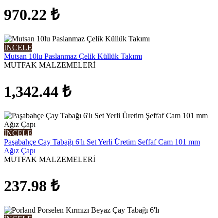
970.22
₺
İNCELE
Mutsan 10lu Paslanmaz Çelik Küllük Takımı
MUTFAK MALZEMELERİ
1,342.44
₺
İNCELE
Paşabahçe Çay Tabağı 6'lı Set Yerli Üretim Şeffaf Cam 101 mm
Ağız Çapı
MUTFAK MALZEMELERİ
237.98
₺