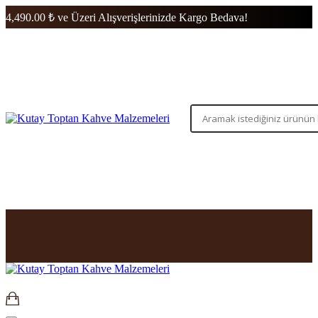
4,490.00 ₺ ve Üzeri Alışverişlerinizde Kargo Bedava!