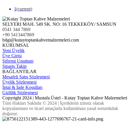
1
(current)
SELYERI MAH. 549 SK. NO: 16 TEKKEKÖY/ SAMSUN
0541 344 7869
+90 5413447869
bilgi@kutaytoptankahvemalzemeleri.com
KURUMSAL
Yeni Üyelik
Üye Girişi
Şifremi Unuttum
Sipariş Takip
BAĞLANTILAR
Mesafeli Satış Sözleşmesi
Üyelik Sözleşmesi
İptal & İade Koşulları
Gizlilik Sözleşmesi
Copyright 2024 | Mustafa Üstel - Kutay Toptan Kahve Malzemeleri
Tüm Hakları Saklıdır © 2024 | İçeriklerin izinsiz olarak
kopyalanması ve ticari amaçlarla kullanılması yasal sorumluluk
doğurur.