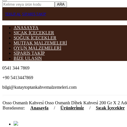
ARA
TEKLİF AL
SİPARİŞ TAKİP
ANASAYFA
SICAK İÇECEKLER
SOĞUK İÇECEKLER
MUTFAK MALZEMELERİ
OYUN MALZEMELERİ
SİPARİŞ TAKİP
BİZE ULAŞIN
0541 344 7869
+90 5413447869
bilgi@kutaytoptankahvemalzemeleri.com
Osso Osmanlı Kahvesi̇ Osso Osmanlı Di̇bek Kahvesi̇ 200 Gr X 2 Ad
Buradasınız:
Anasayfa
/
Ürünleri̇mi̇z
/
Sıcak İçecekler