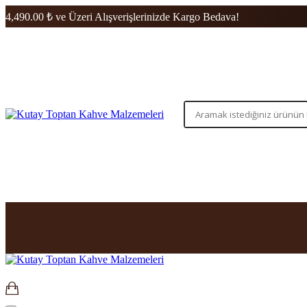
4,490.00 ₺ ve Üzeri Alışverişlerinizde Kargo Bedava!