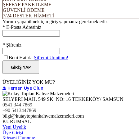
ŞEFFAF PAKETLEME
GÜVENLİ ÖDEME
7/24 DESTEK HİZMETİ
Yorum yapabilmek için giriş yapmanız gerekmektedir.
* E-Posta Adresiniz
* Şifreniz
Beni Hatırla
Şifremi Unuttum!
GİRİŞ YAP
ÜYELİĞİNİZ YOK MU?
Hemen Üye Olun
SELYERI MAH. 549 SK. NO: 16 TEKKEKÖY/ SAMSUN
0541 344 7869
+90 5413447869
bilgi@kutaytoptankahvemalzemeleri.com
KURUMSAL
Yeni Üyelik
Üye Girişi
Şifremi Unuttum