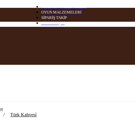
MUTFAK MALZEMELERİ
OYUN MALZEMELERİ
SİPARİŞ TAKİP
BİZE ULAŞIN
et
/
Türk Kahvesi̇