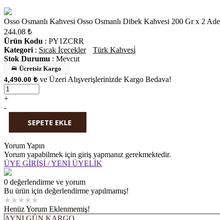
Osso Osmanlı Kahvesi Osso Osmanlı Dibek Kahvesi 200 Gr x 2 Ade
244.08
₺
Ürün Kodu
: PY1ZCRR
Kategori
:
Sıcak İçecekler
Türk Kahvesi̇
Stok Durumu
:
Mevcut
Ücretsiz Kargo
ve Üzeri Alışverişlerinizde Kargo Bedava!
4,490.00 ₺
+
-
SEPETE EKLE
WHATSAPP'TAN SİPARİŞ
Yorum Yapın
Yorum yapabilmek için giriş yapmanız gerekmektedir.
ÜYE GİRİŞİ / YENİ ÜYELİK
0 değerlendirme ve yorum
Bu ürün için değerlendirme yapılmamış!
★
★
★
★
★
Henüz Yorum Eklenmemiş!
AYNI GÜN KARGO