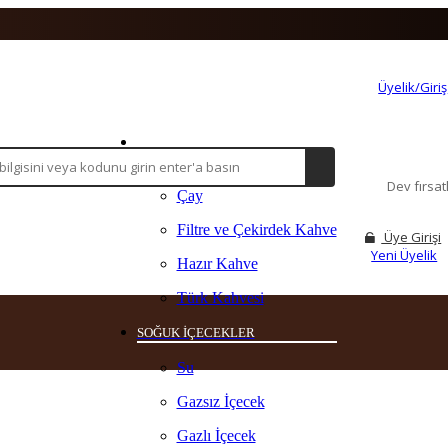
Üyelik/Giriş
ANASAYFA
SICAK İÇECEKLER
Dev fırsa
Çay
Filtre ve Çekirdek Kahve
Üye Girişi
Yeni Üyelik
Hazır Kahve
Türk Kahvesi
SOĞUK İÇECEKLER
Su
Gazsız İçecek
Gazlı İçecek