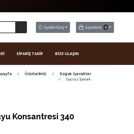
Üyelik/Giriş
Sepetiniz
0
Rİ
SİPARİŞ TAKİP
BİZE ULAŞIN
asayfa
/
Ürünleri̇mi̇z
/
Soğuk İçecekler
/
Gazsız İçecek
yu Konsantresi 340