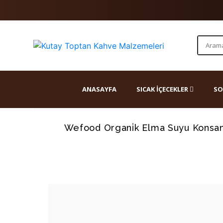
ANASAYFA
SICAK İÇECEKLER
SO
Wefood Organi̇k Elma Suyu Konsantr