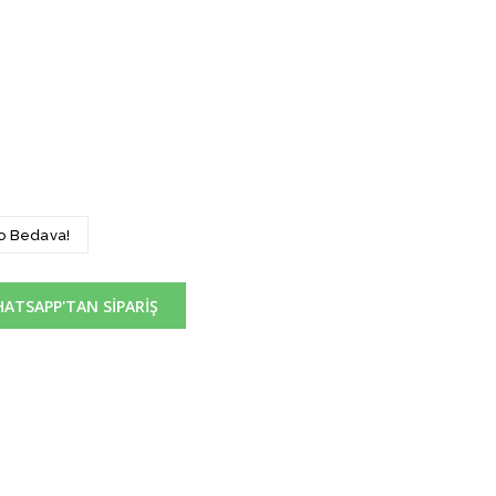
go Bedava!
ATSAPP'TAN SİPARİŞ