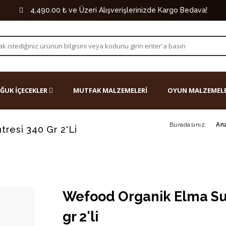
4,490.00 ₺ ve Üzeri Alışverişlerinizde Kargo Bedava!
ĞUK İÇECEKLER
MUTFAK MALZEMELERİ
OYUN MALZEMELE
Buradasınız:
An
esi̇ 340 Gr 2'Li̇
Wefood Organik Elma Su
gr 2'li