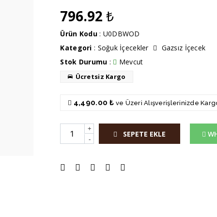
796.92
₺
Ürün Kodu
: U0DBWOD
Kategori
:
Soğuk İçecekler
Gazsız İçecek
Stok Durumu
:
Mevcut
Ücretsiz Kargo
4,490.00 ₺
ve Üzeri Alışverişlerinizde Kar
+
SEPETE EKLE
WH
-