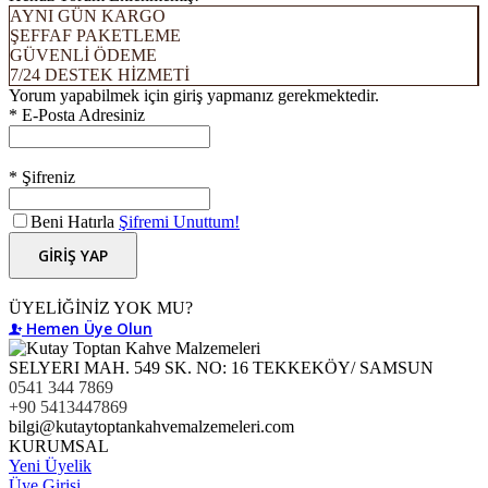
AYNI GÜN KARGO
ŞEFFAF PAKETLEME
GÜVENLİ ÖDEME
7/24 DESTEK HİZMETİ
Yorum yapabilmek için giriş yapmanız gerekmektedir.
* E-Posta Adresiniz
* Şifreniz
Beni Hatırla
Şifremi Unuttum!
GİRİŞ YAP
ÜYELİĞİNİZ YOK MU?
Hemen Üye Olun
SELYERI MAH. 549 SK. NO: 16 TEKKEKÖY/ SAMSUN
0541 344 7869
+90 5413447869
bilgi@kutaytoptankahvemalzemeleri.com
KURUMSAL
Yeni Üyelik
Üye Girişi