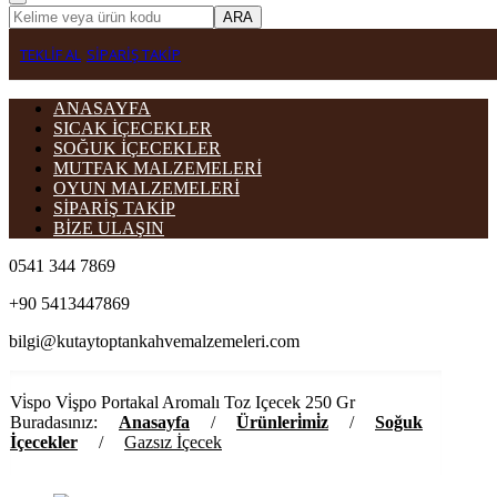
ARA
TEKLİF AL
SİPARİŞ TAKİP
ANASAYFA
SICAK İÇECEKLER
SOĞUK İÇECEKLER
MUTFAK MALZEMELERİ
OYUN MALZEMELERİ
SİPARİŞ TAKİP
BİZE ULAŞIN
0541 344 7869
+90 5413447869
bilgi@kutaytoptankahvemalzemeleri.com
Vi̇spo Vi̇şpo Portakal Aromalı Toz Içecek 250 Gr
Buradasınız:
Anasayfa
/
Ürünleri̇mi̇z
/
Soğuk
İçecekler
/
Gazsız İçecek