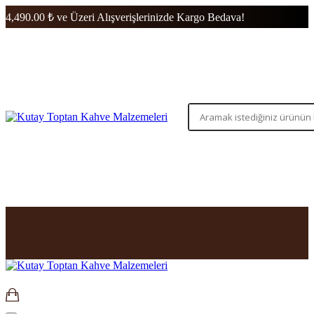
4,490.00 ₺ ve Üzeri Alışverişlerinizde Kargo Bedava!