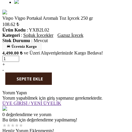
Vispo Vişpo Portakal Aromalı Toz Içecek 250 gr
108.62
₺
Ürün Kodu
: YXB2L02
Kategori
:
Soğuk İçecekler
Gazsız İçecek
Stok Durumu
:
Mevcut
Ücretsiz Kargo
ve Üzeri Alışverişlerinizde Kargo Bedava!
4,490.00 ₺
+
-
SEPETE EKLE
WHATSAPP'TAN SİPARİŞ
Yorum Yapın
Yorum yapabilmek için giriş yapmanız gerekmektedir.
ÜYE GİRİŞİ / YENİ ÜYELİK
0 değerlendirme ve yorum
Bu ürün için değerlendirme yapılmamış!
★
★
★
★
★
Henüz Yorum Eklenmemiş!