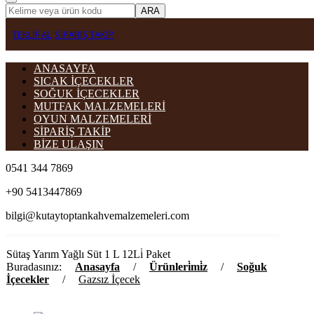
ARA
TEKLİF AL
SİPARİŞ TAKİP
ANASAYFA
SICAK İÇECEKLER
SOĞUK İÇECEKLER
MUTFAK MALZEMELERİ
OYUN MALZEMELERİ
SİPARİŞ TAKİP
BİZE ULAŞIN
0541 344 7869
+90 5413447869
bilgi@kutaytoptankahvemalzemeleri.com
Sütaş Yarım Yağlı Süt 1 L 12Li̇ Paket
Buradasınız:
Anasayfa
/
Ürünleri̇mi̇z
/
Soğuk
İçecekler
/
Gazsız İçecek