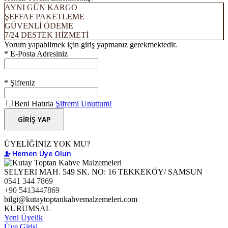
AYNI GÜN KARGO
ŞEFFAF PAKETLEME
GÜVENLİ ÖDEME
7/24 DESTEK HİZMETİ
Yorum yapabilmek için giriş yapmanız gerekmektedir.
* E-Posta Adresiniz
* Şifreniz
Beni Hatırla
Şifremi Unuttum!
GİRİŞ YAP
ÜYELİĞİNİZ YOK MU?
Hemen Üye Olun
SELYERI MAH. 549 SK. NO: 16 TEKKEKÖY/ SAMSUN
0541 344 7869
+90 5413447869
bilgi@kutaytoptankahvemalzemeleri.com
KURUMSAL
Yeni Üyelik
Üye Girişi