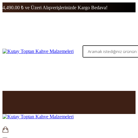
4,490.00 ₺ ve Üzeri Alışverişlerinizde Kargo Bedava!