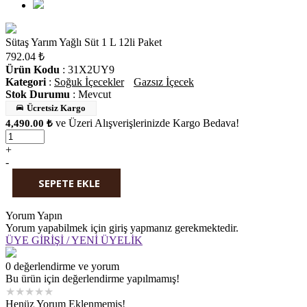
Sütaş Yarım Yağlı Süt 1 L 12li Paket
792.04
₺
Ürün Kodu
: 31X2UY9
Kategori
:
Soğuk İçecekler
Gazsız İçecek
Stok Durumu
:
Mevcut
Ücretsiz Kargo
ve Üzeri Alışverişlerinizde Kargo Bedava!
4,490.00 ₺
+
-
SEPETE EKLE
WHATSAPP'TAN SİPARİŞ
Yorum Yapın
Yorum yapabilmek için giriş yapmanız gerekmektedir.
ÜYE GİRİŞİ / YENİ ÜYELİK
0 değerlendirme ve yorum
Bu ürün için değerlendirme yapılmamış!
★
★
★
★
★
Henüz Yorum Eklenmemiş!