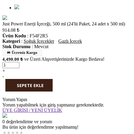
Just Power Enerji İçeceği, 500 ml (24'lü Paket, 24 adet x 500 ml)
914.08
₺
Ürün Kodu
: F54F2R5
Kategori
:
Soğuk İçecekler
Gazlı İçecek
Stok Durumu
:
Mevcut
Ücretsiz Kargo
ve Üzeri Alışverişlerinizde Kargo Bedava!
4,490.00 ₺
+
-
SEPETE EKLE
WHATSAPP'TAN SİPARİŞ
Yorum Yapın
Yorum yapabilmek için giriş yapmanız gerekmektedir.
ÜYE GİRİŞİ / YENİ ÜYELİK
0 değerlendirme ve yorum
Bu ürün için değerlendirme yapılmamış!
★
★
★
★
★