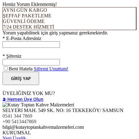
Henüz Yorum Eklenmemiş!
AYNI GÜN KARGO
ŞEFFAF PAKETLEME
GÜVENLİ ÖDEME
7/24 DESTEK HİZMETİ
Yorum yapabilmek için giriş yapmanız gerekmektedir.
* E-Posta Adresiniz
* Şifreniz
Beni Hatırla
Şifremi Unuttum!
GİRİŞ YAP
ÜYELİĞİNİZ YOK MU?
Hemen Üye Olun
SELYERI MAH. 549 SK. NO: 16 TEKKEKÖY/ SAMSUN
0541 344 7869
+90 5413447869
bilgi@kutaytoptankahvemalzemeleri.com
KURUMSAL
Yeni Üyelik