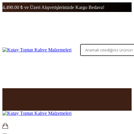
4,490.00 ₺ ve Üzeri Alışverişlerinizde Kargo Bedava!