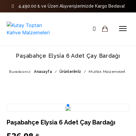
4,490.00 ₺ ve Üzeri Alışverişlerinizde Kargo Bedava!
Paşabahçe Elysi̇a 6 Adet Çay Bardağı
Buradasınız:
Anasayfa
/
Ürünleri̇mi̇z
/
Mutfak Malzemeleri̇
Paşabahçe Elysia 6 Adet Çay Bardağı