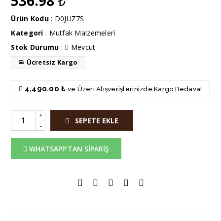
536.98
₺
Ürün Kodu
: D0JUZ7S
Kategori
:
Mutfak Malzemeleri̇
Stok Durumu
:
Mevcut
Ücretsiz Kargo
4,490.00 ₺
ve Üzeri Alışverişlerinizde Kargo Bedava!
+
SEPETE EKLE
-
WHATSAPP'TAN SİPARİŞ