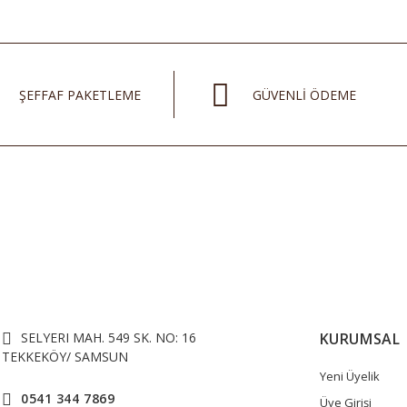
ŞEFFAF PAKETLEME
GÜVENLİ ÖDEME
SELYERI MAH. 549 SK. NO: 16
KURUMSAL
TEKKEKÖY/ SAMSUN
Yeni Üyelik
0541 344 7869
Üye Girişi