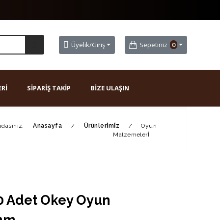
Üyelik/Giriş
Sepetiniz
0
Rİ
SİPARİŞ TAKİP
BİZE ULAŞIN
dasınız:
Anasayfa
/
Ürünleri̇mi̇z
/
Oyun
Malzemeleri̇
30 Adet Okey Oyun
 mm