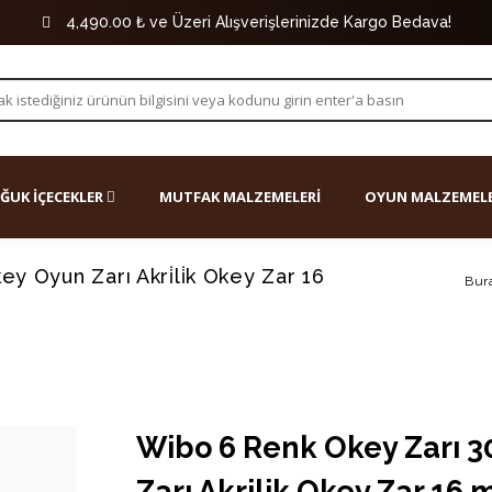
4,490.00 ₺ ve Üzeri Alışverişlerinizde Kargo Bedava!
ĞUK İÇECEKLER
MUTFAK MALZEMELERİ
OYUN MALZEMELE
y Oyun Zarı Akri̇li̇k Okey Zar 16
Bura
Wibo 6 Renk Okey Zarı 
Zarı Akrilik Okey Zar 16