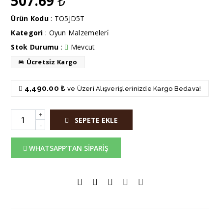
507.69
₺
Ürün Kodu
: TO5JD5T
Kategori
:
Oyun Malzemeleri̇
Stok Durumu
:
Mevcut
Ücretsiz Kargo
4,490.00 ₺
ve Üzeri Alışverişlerinizde Kargo Bedava!
+
SEPETE EKLE
-
WHATSAPP'TAN SİPARİŞ