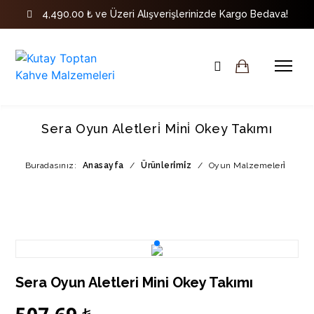
4,490.00 ₺ ve Üzeri Alışverişlerinizde Kargo Bedava!
Sera Oyun Aletleri̇ Mi̇ni̇ Okey Takımı
Buradasınız:
Anasayfa
/
Ürünleri̇mi̇z
/
Oyun Malzemeleri̇
Sera Oyun Aletleri Mini Okey Takımı