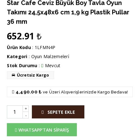
Star Cafe Ceviz Büyük Boy Tavla Oyun
Takımı 24,5x48x6 cm 1,9 kg Plastik Pullar
36 mm
652.91
₺
Ürün Kodu
: 1LFMN4P
Kategori
:
Oyun Malzemeleri̇
Stok Durumu
:
Mevcut
Ücretsiz Kargo
4,490.00 ₺
ve Üzeri Alışverişlerinizde Kargo Bedava!
+
SEPETE EKLE
-
WHATSAPP'TAN SİPARİŞ