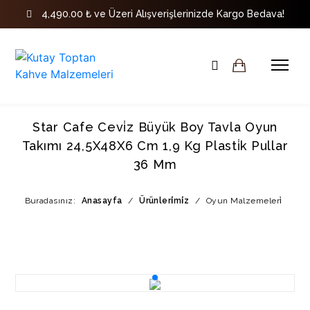
4,490.00 ₺ ve Üzeri Alışverişlerinizde Kargo Bedava!
Star Cafe Cevi̇z Büyük Boy Tavla Oyun
Takımı 24,5X48X6 Cm 1,9 Kg Plasti̇k Pullar
36 Mm
Buradasınız:
Anasayfa
/
Ürünleri̇mi̇z
/
Oyun Malzemeleri̇