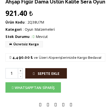
Ahşap Figür Dama Üstün Kalite Sera Oyun
921.40
₺
Ürün Kodu
: 2Q38U7M
Kategori
:
Oyun Malzemeleri̇
Stok Durumu
:
Mevcut
Ücretsiz Kargo
4,490.00 ₺
ve Üzeri Alışverişlerinizde Kargo Bedava!
+
SEPETE EKLE
-
WHATSAPP'TAN SİPARİŞ