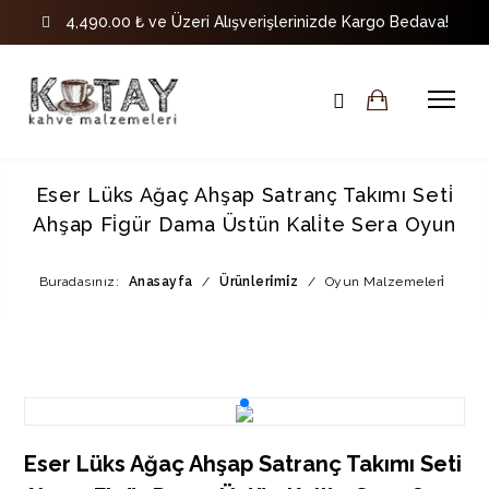
4,490.00 ₺ ve Üzeri Alışverişlerinizde Kargo Bedava!
Eser Lüks Ağaç Ahşap Satranç Takımı Seti̇
Ahşap Fi̇gür Dama Üstün Kali̇te Sera Oyun
Buradasınız:
Anasayfa
/
Ürünleri̇mi̇z
/
Oyun Malzemeleri̇
Eser Lüks Ağaç Ahşap Satranç Takımı Seti