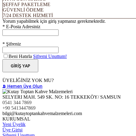
ŞEFFAF PAKETLEME
GÜVENLİ ÖDEME
7/24 DESTEK HİZMETİ
Yorum yapabilmek için giriş yapmanız gerekmektedir.
* E-Posta Adresiniz
* Şifreniz
Beni Hatırla
Şifremi Unuttum!
GİRİŞ YAP
ÜYELİĞİNİZ YOK MU?
Hemen Üye Olun
SELYERI MAH. 549 SK. NO: 16 TEKKEKÖY/ SAMSUN
0541 344 7869
+90 5413447869
bilgi@kutaytoptankahvemalzemeleri.com
KURUMSAL
Yeni Üyelik
Üye Girişi
Şifremi Unuttum