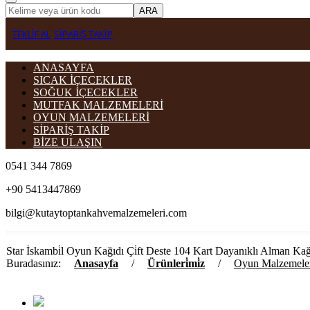
ARA
TEKLİF AL
SİPARİŞ TAKİP
ANASAYFA
SICAK İÇECEKLER
SOĞUK İÇECEKLER
MUTFAK MALZEMELERİ
OYUN MALZEMELERİ
SİPARİŞ TAKİP
BİZE ULAŞIN
0541 344 7869
+90 5413447869
bilgi@kutaytoptankahvemalzemeleri.com
Star İskambi̇l Oyun Kağıdı Çi̇ft Deste 104 Kart Dayanıklı Alman Kağıdı
Buradasınız:
Anasayfa
/
Ürünleri̇mi̇z
/
Oyun Malzemeler