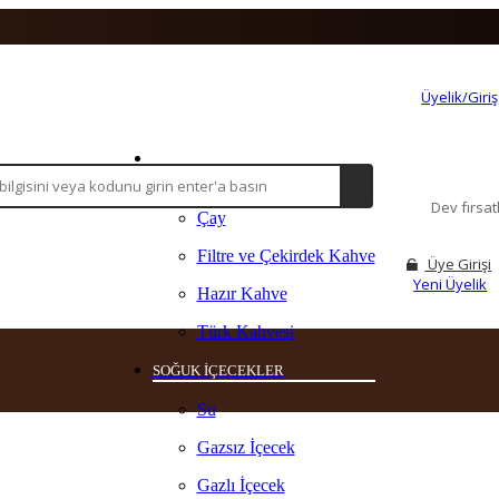
Üyelik/Giriş
ANASAYFA
SICAK İÇECEKLER
Dev fırsa
Çay
Filtre ve Çekirdek Kahve
Üye Girişi
Yeni Üyelik
Hazır Kahve
Türk Kahvesi
SOĞUK İÇECEKLER
Su
Gazsız İçecek
Gazlı İçecek