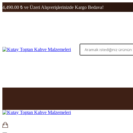
4,490.00 ₺ ve Üzeri Alışverişlerinizde Kargo Bedava!