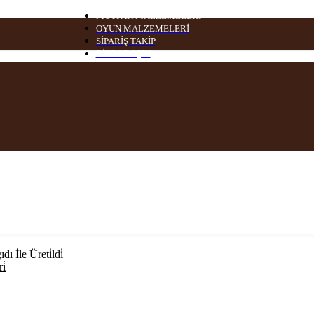
MUTFAK MALZEMELERİ
OYUN MALZEMELERİ
SİPARİŞ TAKİP
BİZE ULAŞIN
 İle Üreti̇ldi̇
i̇