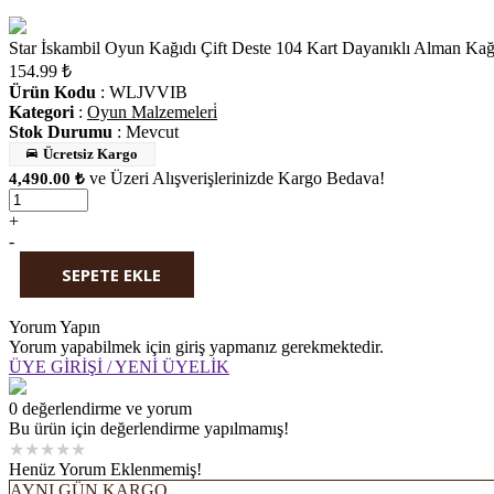
Star İskambil Oyun Kağıdı Çift Deste 104 Kart Dayanıklı Alman Kağıd
154.99
₺
Ürün Kodu
: WLJVVIB
Kategori
:
Oyun Malzemeleri̇
Stok Durumu
:
Mevcut
Ücretsiz Kargo
ve Üzeri Alışverişlerinizde Kargo Bedava!
4,490.00 ₺
+
-
SEPETE EKLE
WHATSAPP'TAN SİPARİŞ
Yorum Yapın
Yorum yapabilmek için giriş yapmanız gerekmektedir.
ÜYE GİRİŞİ / YENİ ÜYELİK
0 değerlendirme ve yorum
Bu ürün için değerlendirme yapılmamış!
★
★
★
★
★
Henüz Yorum Eklenmemiş!
AYNI GÜN KARGO